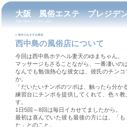
大阪 風俗エステ プレジデ
大阪の風俗エステ店をご紹介。
«
海外のおすすめ風俗
西中島の風俗店について
今回は西中島ホテヘル妻天のゆまちゃん。
マッサージもさることながら、一番凄いの
なんでも勉強熱心な彼女は、彼氏のチンコ
か。
「だいたいチンポのツボは、触ったら分か
練習台にチンポを提供してくれて、色々教
す。
1日5回～8回は毎日イカせてましたから。
最初は喜んでいた彼も最後の方には、「も
た」とのこと。